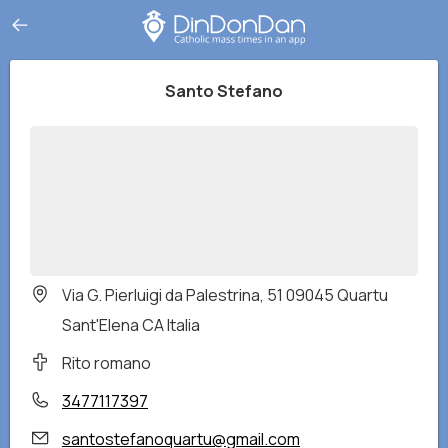
Santo Stefano
Via G. Pierluigi da Palestrina, 51 09045 Quartu
Sant'Elena CA Italia
Rito romano
3477117397
santostefanoquartu@gmail.com