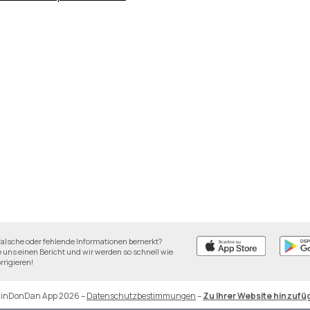
falsche oder fehlende Informationen bemerkt?
 uns einen Bericht und wir werden so schnell wie
rrigieren!
DinDonDan App 2026
–
Datenschutzbestimmungen
–
Zu Ihrer Website hinzufü