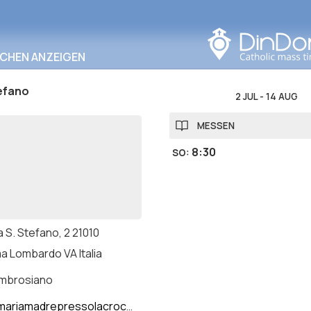
In diesem Bereich
suchen
RCHEN ANZEIGEN
efano
2 JUL
-
14 AUG
MESSEN
8:30
SO
:
 S. Stefano, 2 21010
 Lombardo VA Italia
ambrosiano
riamadrepressolacroce.it/