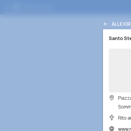
ALLE KI
Santo St
Piazza
Somma
Rito 
www.ma