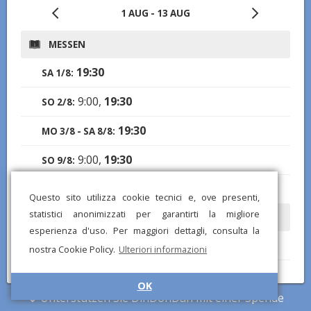
1 AUG - 13 AUG
MESSEN
19:30
SA 1/8:
9:00,
19:30
SO 2/8:
19:30
MO 3/8 - SA 8/8:
9:00,
19:30
SO 9/8:
19:30
MO 10/8 - DO 13/8:
Questo sito utilizza cookie tecnici e, ove presenti,
statistici anonimizzati per garantirti la migliore
ÖFFNUNGSZEITEN
esperienza d'uso. Per maggiori dettagli, consulta la
8:30-11:30, 17:30-20:00
SA 1/8, SO 2/8:
nostra Cookie Policy.
Ulteriori informazioni
17:30-20:00
MO 3/8 - FR 7/8:
OK
Unterstützen Sie DinDonDan mit einer Spende
8:30-11:30, 17:30-20:00
SA 8/8, SO 9/8: