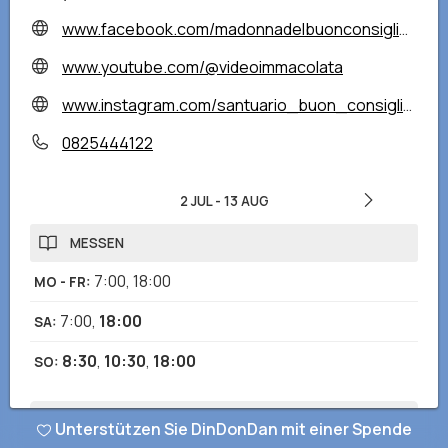
www.facebook.com/madonnadelbuonconsigliofrigento/?locale=it_IT
www.youtube.com/@videoimmacolata
www.instagram.com/santuario_buon_consiglio?igsh=MTE0ZjRlemk5b29raQ==
0825444122
2 JUL
-
13 AUG
MESSEN
7:00
,
18:00
MO - FR
:
7:00
,
18:00
SA
:
8:30
,
10:30
,
18:00
SO
:
Unterstützen Sie DinDonDan mit einer Spende
Haben Sie falsche oder fehlende Informationen bemerkt? Senden
Sie uns einen Bericht und wir werden so schnell wie möglich