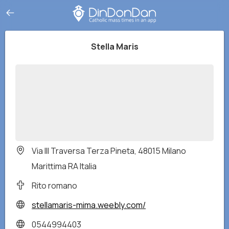
Stella Maris
Via III Traversa Terza Pineta, 48015 Milano
Marittima RA Italia
Rito romano
stellamaris-mima.weebly.com/
0544994403