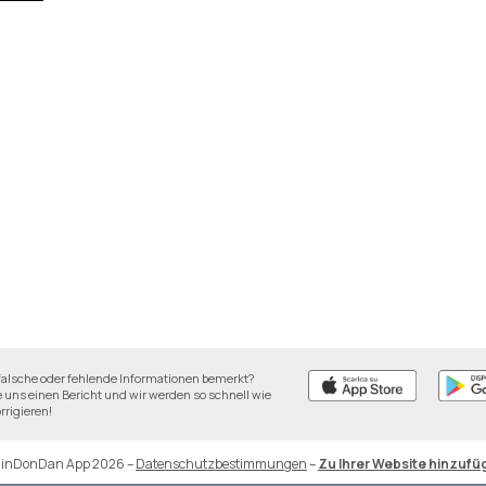
falsche oder fehlende Informationen bemerkt?
 uns einen Bericht und wir werden so schnell wie
rrigieren!
DinDonDan App 2026
–
Datenschutzbestimmungen
–
Zu Ihrer Website hinzufü