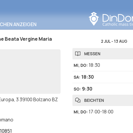
In diesem Bereich
suchen
RCHEN ANZEIGEN
ne Beata Vergine Maria
2 JUL
-
13 AUG
MESSEN
18:30
MI, DO
:
18:30
SA
:
9:30
SO
:
 Europa, 3 39100 Bolzano BZ
BEICHTEN
17:00-18:00
MI, DO
:
romano
10851