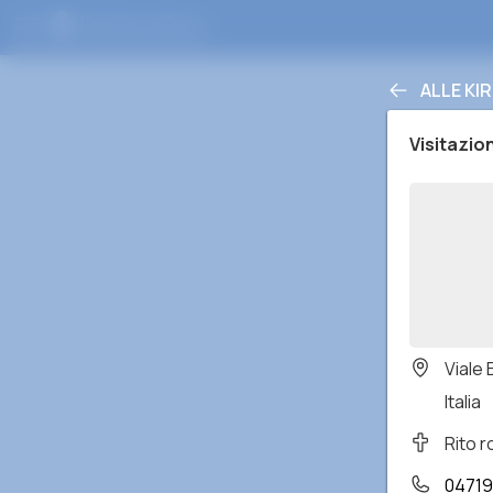
ALLE KI
Visitazio
Viale
Italia
Rito 
04719