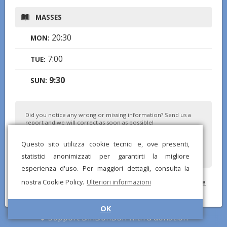
MASSES
20:30
MON:
7:00
TUE:
9:30
SUN:
Did you notice any wrong or missing information? Send us a
report and we will correct as soon as possible!
Questo sito utilizza cookie tecnici e, ove presenti,
statistici anonimizzati per garantirti la migliore
esperienza d'uso. Per maggiori dettagli, consulta la
nostra Cookie Policy.
Ulteriori informazioni
© DinDonDan App 2026 –
Privacy Policy
–
Add to your website
OK
Support DinDonDan with a donation