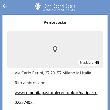
Pentecoste
MapLibre
MapLibre
Via Carlo Perini, 27 20157 Milano MI Italia
Rito ambrosiano
www.comunitapastoralecenacolo.it/datiparrocchia/pentecoste
023574022