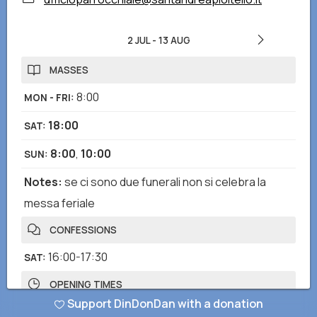
2 JUL
-
13 AUG
MASSES
8:00
MON - FRI
:
18:00
SAT
:
8:00
,
10:00
SUN
:
Notes
:
se ci sono due funerali non si celebra la
messa feriale
CONFESSIONS
16:00-17:30
SAT
:
OPENING TIMES
Support DinDonDan with a donation
7:15-19:00
MON - SUN
: