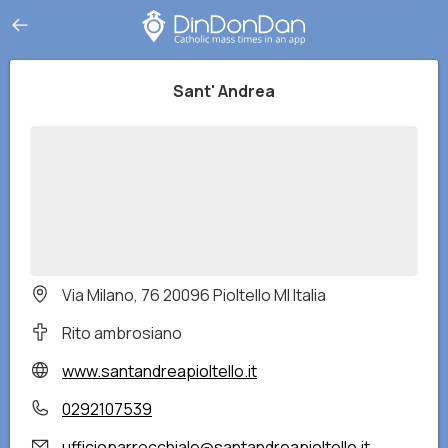
Sant' Andrea
Via Milano, 76 20096 Pioltello MI Italia
Rito ambrosiano
www.santandreapioltello.it
0292107539
ufficioparrocchiale@santandreapioltello.it