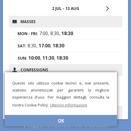
2 JUL - 13 AUG
MASSES
7:00, 8:30,
18:30
MON - FRI:
8:30,
17:00
,
18:30
SAT:
10:00
,
11:30
,
18:30
SUN:
CONFESSIONS
9:00
MON - FRI:
Questo sito utilizza cookie tecnici e, ove presenti,
statistici anonimizzati per garantirti la migliore
15:00-17:00
SAT:
esperienza d'uso. Per maggiori dettagli, consulta la
nostra Cookie Policy.
Ulteriori informazioni
Did you notice any wrong or missing information? Send us a
report and we will correct as soon as possible!
OK
Support DinDonDan with a donation