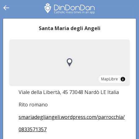
Santa Maria degli Angeli
MapLibre
MapLibre
Viale della Libertà, 45 73048 Nardò LE Italia
Rito romano
smariadegliangeli.wordpress.com/parrocchia/
0833571357