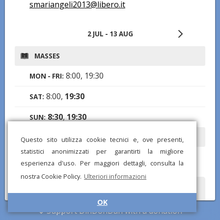
smariangeli2013@libero.it
2 JUL - 13 AUG
MASSES
8:00, 19:30
MON - FRI:
8:00,
19:30
SAT:
8:30
,
19:30
SUN:
OPENING TIMES
Questo sito utilizza cookie tecnici e, ove presenti,
statistici anonimizzati per garantirti la migliore
7:30-11:00, 17:00-20:00
MON - SUN:
esperienza d'uso. Per maggiori dettagli, consulta la
nostra Cookie Policy.
Ulteriori informazioni
Did you notice any wrong or missing information? Send us a
report and we will correct as soon as possible!
OK
Support DinDonDan with a donation