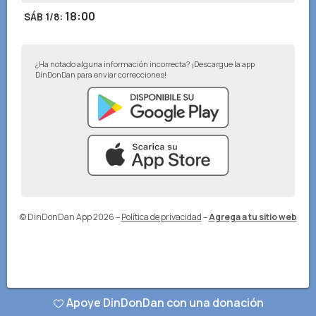
18:00
SÁB 1/8
:
¿Ha notado alguna información incorrecta? ¡Descargue la app
DinDonDan para enviar correcciones!
© DinDonDan App 2026
–
Política de privacidad
–
Agrega a tu sitio web
Apoye DinDonDan con una donación