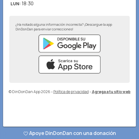
18:30
LUN
:
¿Ha notado alguna información incorrecta? ¡Descargue la app
DinDonDan para enviar correcciones!
© DinDonDan App 2026
–
Política de privacidad
–
Agrega a tu sitio web
Apoye DinDonDan con una donación