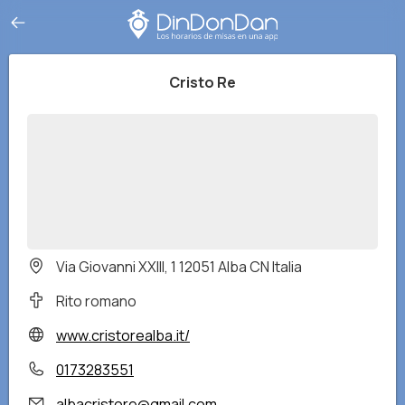
Cristo Re
Via Giovanni XXIII, 1 12051 Alba CN Italia
Rito romano
www.cristorealba.it/
0173283551
albacristore@gmail.com