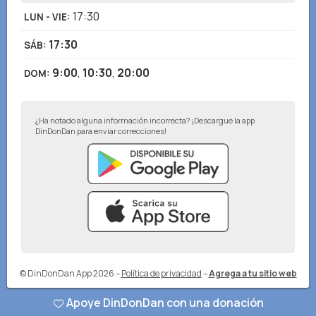
17:30
LUN - VIE
:
17:30
SÁB
:
9:00
,
10:30
,
20:00
DOM
:
¿Ha notado alguna información incorrecta? ¡Descargue la app
DinDonDan para enviar correcciones!
© DinDonDan App 2026
–
Política de privacidad
–
Agrega a tu sitio web
Apoye DinDonDan con una donación