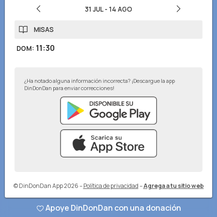
31 JUL
-
14 AGO
MISAS
11:30
DOM
:
¿Ha notado alguna información incorrecta? ¡Descargue la app
DinDonDan para enviar correcciones!
© DinDonDan App 2026
–
Política de privacidad
–
Agrega a tu sitio web
Apoye DinDonDan con una donación