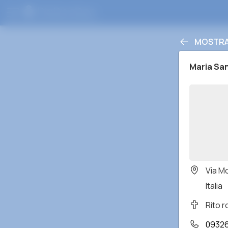
MOSTRAR
Maria San
Via M
Italia
Rito 
0932