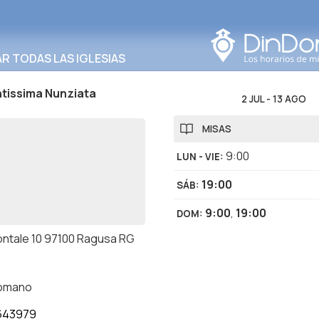
Buscar en esta área
 TODAS LAS IGLESIAS
tissima Nunziata
2 JUL
-
13 AGO
MISAS
9:00
LUN - VIE
:
19:00
SÁB
:
9:00
,
19:00
DOM
:
ontale 10 97100 Ragusa RG
romano
643979