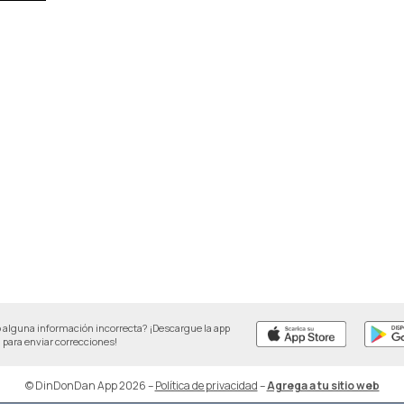
 alguna información incorrecta? ¡Descargue la app
para enviar correcciones!
© DinDonDan App 2026
–
Política de privacidad
–
Agrega a tu sitio web