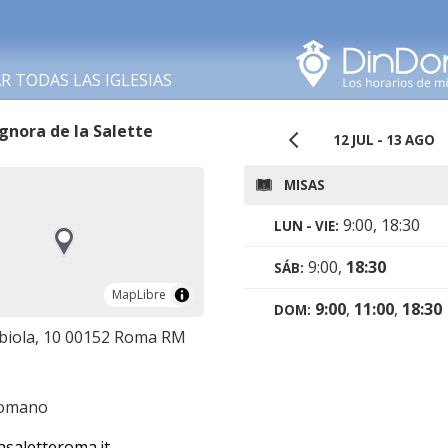
Buscar en esta área
 TODAS LAS IGLESIAS
gnora de la Salette
12 JUL - 13 AGO
MISAS
9:00, 18:30
LUN - VIE:
9:00,
18:30
SÁB:
MapLibre
MapLibre
9:00
,
11:00
,
18:30
DOM:
abiola, 10 00152 Roma RM
romano
asaletteroma.it