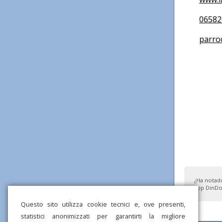
06582
parro
¿Ha notad
app DinDo
Questo sito utilizza cookie tecnici e, ove presenti,
statistici anonimizzati per garantirti la migliore