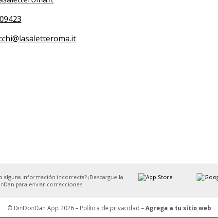
09423
cchi@lasaletteroma.it
o alguna información incorrecta? ¡Descargue la
nDan para enviar correcciones!
© DinDonDan App 2026 –
Política de privacidad
–
Agrega a tu sitio web