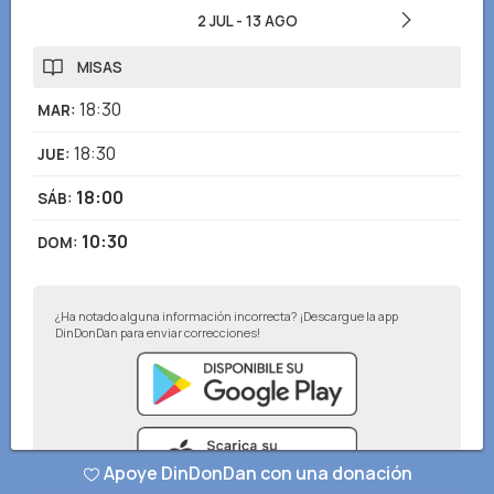
2 JUL
-
13 AGO
MISAS
18:30
MAR
:
18:30
JUE
:
18:00
SÁB
:
10:30
DOM
:
¿Ha notado alguna información incorrecta? ¡Descargue la app
DinDonDan para enviar correcciones!
Apoye DinDonDan con una donación