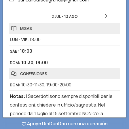
2 JUL
-
13 AGO
MISAS
18:00
LUN - VIE
:
18:00
SÁB
:
10:30
,
19:00
DOM
:
CONFESIONES
10:30-11:30
,
19:00-20:00
DOM
:
Notas
:
I Sacerdoti sono sempre disponibili per le
confessioni, chiedere in ufficio/sagrestia. Nel
periodo dal 1 luglio al 15 settembre NON c’è la
possibilità di confessarsi durante le Sante Messe.
Apoye DinDonDan con una donación