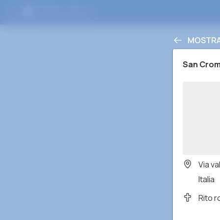
MOSTRAR
San Croma
Via va
Italia
Rito 