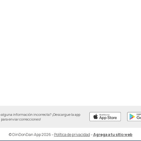
 alguna información incorrecta? ¡Descargue la app
para enviar correcciones!
© DinDonDan App 2026
–
Política de privacidad
–
Agrega a tu sitio web