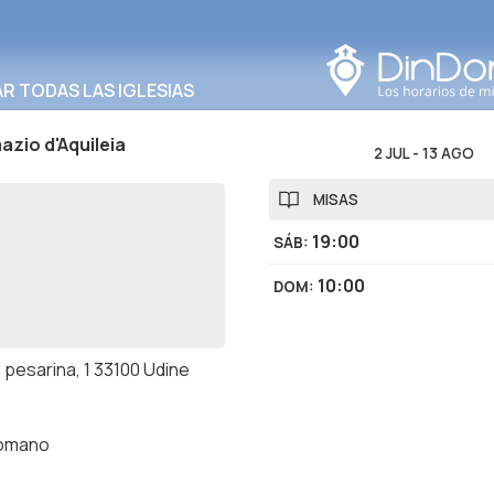
Buscar en esta área
 TODAS LAS IGLESIAS
zio d'Aquileia
2 JUL
-
13 AGO
MISAS
19:00
SÁB
:
10:00
DOM
:
l pesarina, 1 33100 Udine
romano