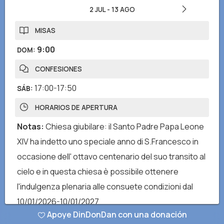
2 JUL
-
13 AGO
MISAS
9:00
DOM
:
CONFESIONES
17:00-17:50
SÁB
:
HORARIOS DE APERTURA
Notas
:
Chiesa giubilare: il Santo Padre Papa Leone
XIV ha indetto uno speciale anno di S.Francesco in
occasione dell' ottavo centenario del suo transito al
cielo e in questa chiesa è possibile ottenere
l'indulgenza plenaria alle consuete condizioni dal
10/01/2026-10/01/2027
Apoye DinDonDan con una donación