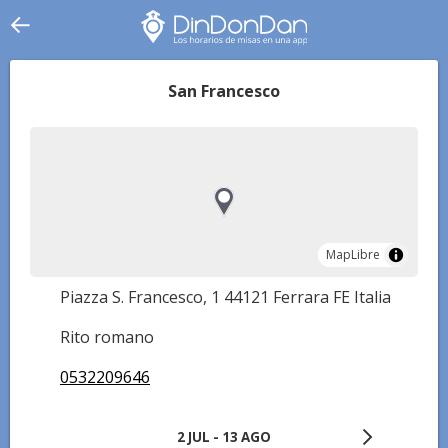
San Francesco
MapLibre
MapLibre
Piazza S. Francesco, 1 44121 Ferrara FE Italia
Rito romano
0532209646
2 JUL - 13 AGO