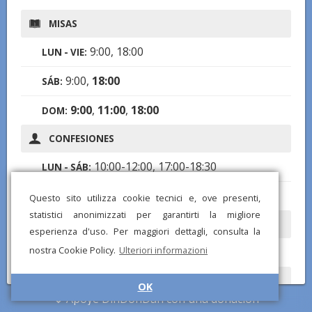
MISAS
9:00, 18:00
LUN - VIE:
9:00,
18:00
SÁB:
9:00
,
11:00
,
18:00
DOM:
CONFESIONES
10:00-12:00, 17:00-18:30
LUN - SÁB:
17:30-18:30
DOM:
Questo sito utilizza cookie tecnici e, ove presenti,
statistici anonimizzati per garantirti la migliore
HORARIOS DE APERTURA
esperienza d'uso. Per maggiori dettagli, consulta la
nostra Cookie Policy.
Ulteriori informazioni
7:45-12:00, 15:30-19:00
LUN - DOM:
ROSARIO
OK
Apoye DinDonDan con una donación
17:30
LUN - DOM: