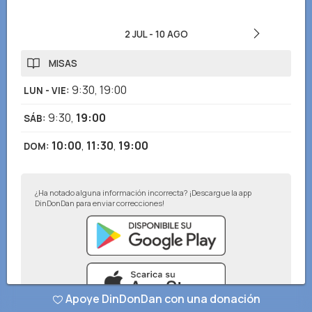
2 JUL
-
10 AGO
MISAS
9:30
,
19:00
LUN - VIE
:
9:30
,
19:00
SÁB
:
10:00
,
11:30
,
19:00
DOM
:
¿Ha notado alguna información incorrecta? ¡Descargue la app
DinDonDan para enviar correcciones!
Apoye DinDonDan con una donación