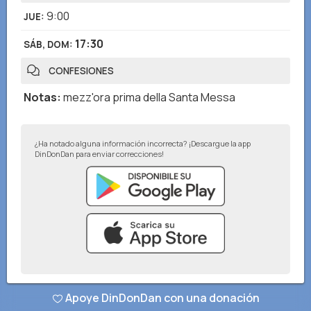
9:00
JUE
:
17:30
SÁB, DOM
:
CONFESIONES
Notas
:
mezz'ora prima della Santa Messa
¿Ha notado alguna información incorrecta? ¡Descargue la app
DinDonDan para enviar correcciones!
© DinDonDan App 2026
–
Política de privacidad
–
Agrega a tu sitio web
Apoye DinDonDan con una donación