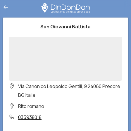
San Giovanni Battista
Via Canonico Leopoldo Gentili, 9 24060 Predore
BG Italia
Rito romano
035938018