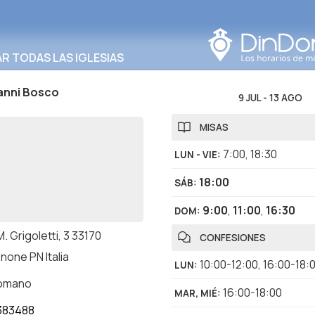
Buscar en esta área
 TODAS LAS IGLESIAS
anni Bosco
9 JUL
-
13 AGO
MISAS
7:00
,
18:30
LUN - VIE
:
18:00
SÁB
:
9:00
,
11:00
,
16:30
DOM
:
M. Grigoletti, 3 33170
CONFESIONES
none PN Italia
10:00-12:00
,
16:00-18:
LUN
:
romano
16:00-18:00
MAR, MIÉ
:
383488