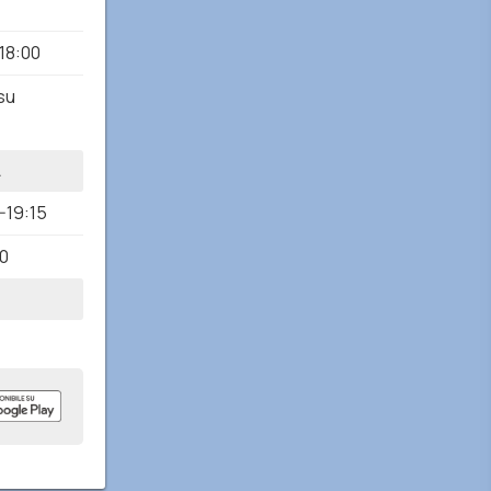
18:00
 su
A
-19:15
30