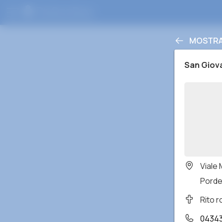
MOSTRAR
San Giov
Viale 
Porde
Rito 
0434