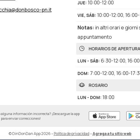
10:00-12:00
JUE
:
cchia@donbosco-pn.it
10:00-12:00
,
16:00-
VIE, SÁB
:
Notas
:
in altri orari e giorni
appuntamento
HORARIOS DE APERTUR
6:30-12:00
,
16:00
LUN - SÁB
:
7:00-12:00
,
16:00-17:
DOM
:
ROSARIO
18:00
LUN - DOM
:
 alguna información incorrecta? ¡Descargue la app
para enviar correcciones!
© DinDonDan App 2026
–
Política de privacidad
–
Agrega a tu sitio web