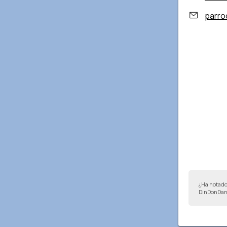
parro
¿Ha notado
DinDonDan 