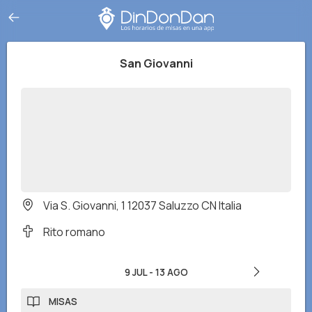
San Giovanni
Via S. Giovanni, 1 12037 Saluzzo CN Italia
Rito romano
9 JUL
-
13 AGO
MISAS