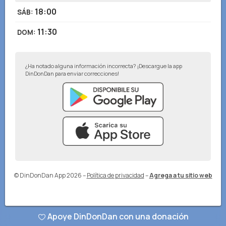
18:00
SÁB
:
11:30
DOM
:
¿Ha notado alguna información incorrecta? ¡Descargue la app
DinDonDan para enviar correcciones!
© DinDonDan App 2026
–
Política de privacidad
–
Agrega a tu sitio web
Apoye DinDonDan con una donación