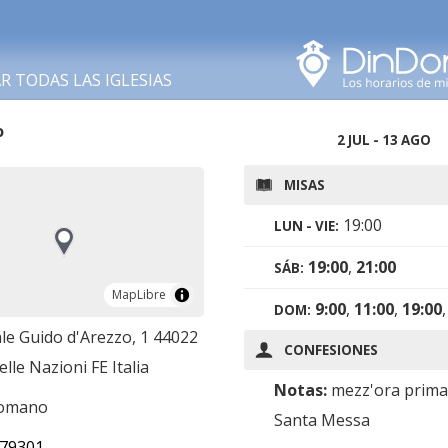
Buscar en esta área
 TODAS LAS IGLESIAS
o
2 JUL - 13 AGO
MISAS
19:00
LUN - VIE:
19:00
,
21:00
SÁB:
MapLibre
MapLibre
9:00
,
11:00
,
19:00
DOM:
le Guido d'Arezzo, 1 44022
CONFESIONES
elle Nazioni FE Italia
Notas:
mezz'ora prima 
romano
Santa Messa
79301