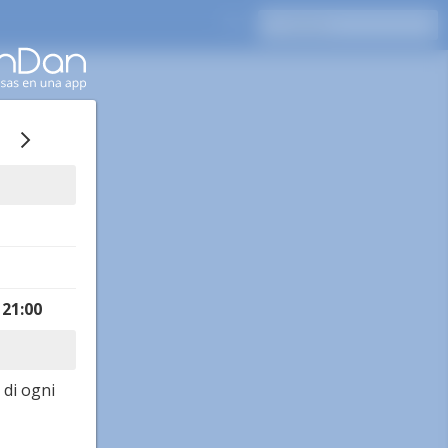
,
21:00
di ogni