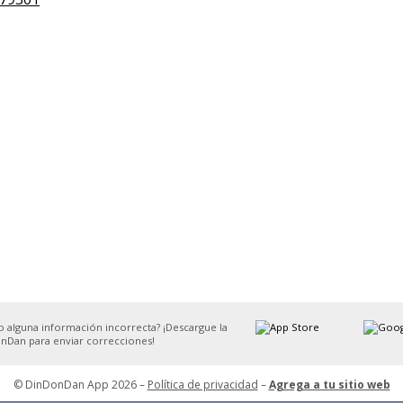
o alguna información incorrecta? ¡Descargue la
nDan para enviar correcciones!
© DinDonDan App 2026 –
Política de privacidad
–
Agrega a tu sitio web