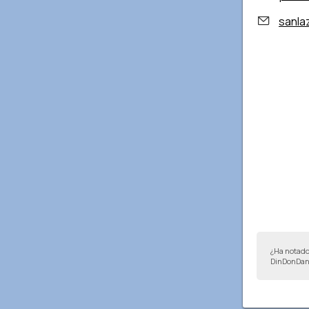
sanla
¿Ha notado
DinDonDan 