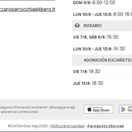
8:00-12:00
DOM 9/8
:
zzaroparrocchia@libero.it
8:00-18:
LUN 10/8 - JUE 13/8
:
ROSARIO
16:30
VIE 7/8, SÁB 8/8
:
16:30
LUN 10/8 - JUE 13/8
:
ADORACIÓN EUCARÍSTIC
18:30
VIE 7/8
:
18:30
JUE 13/8
:
 alguna información incorrecta? ¡Descargue la app
para enviar correcciones!
© DinDonDan App 2026
–
Política de privacidad
–
Agrega a tu sitio web