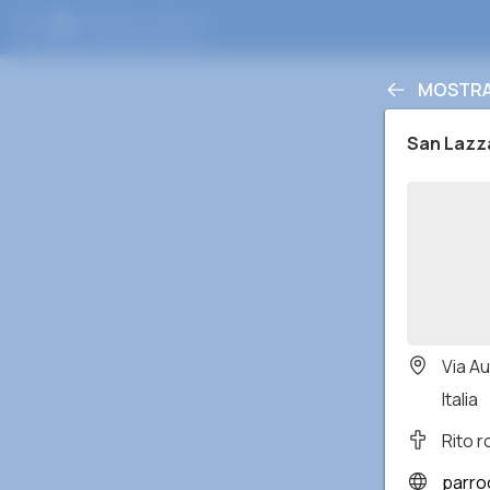
MOSTRAR
San Lazz
Via A
Italia
Rito 
parrocch