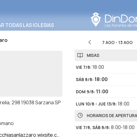
Buscar en esta área
 TODAS LAS IGLESIAS
aro
7 AGO
-
13 AGO
MISAS
18:00
VIE 7/8
:
18:00
SÁB 8/8
:
11:00
DOM 9/8
:
urelia, 298 19038 Sarzana SP
18:00
LUN 10/8 - JUE 13/8
:
HORARIOS DE APERTUR
romano
8:00-18:00
VIE 7/8, SÁB 8/8
:
iasanlazzaro.wixsite.com/sanlazzaro