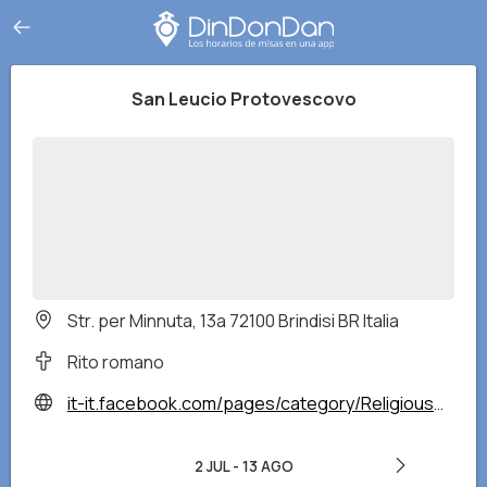
San Leucio Protovescovo
Str. per Minnuta, 13a 72100 Brindisi BR Italia
Rito romano
it-it.facebook.com/pages/category/Religious-Organization/Parrocchia-San-Leucio-Protovescovo-Brindisi-161749410545915/
2 JUL
-
13 AGO