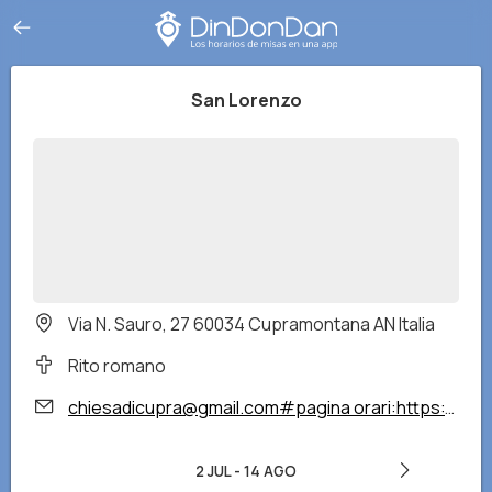
San Lorenzo
Via N. Sauro, 27 60034 Cupramontana AN Italia
Rito romano
chiesadicupra@gmail.com#pagina orari:https://www.facebook.com/p/Parrocchie-di-Cupramontana-100064600575542/?locale=it_IT
2 JUL
-
14 AGO