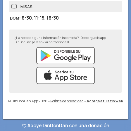
MISAS
8:30
,
11:15
,
18:30
DOM
:
¿Ha notado alguna información incorrecta? ¡Descargue la app
DinDonDan para enviar correcciones!
© DinDonDan App 2026
–
Política de privacidad
–
Agrega a tu sitio web
Apoye DinDonDan con una donación