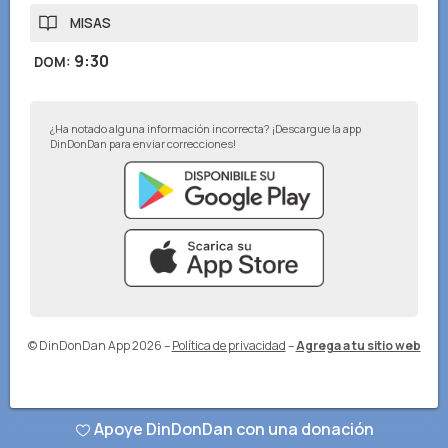
MISAS
9:30
DOM
:
¿Ha notado alguna información incorrecta? ¡Descargue la app
DinDonDan para enviar correcciones!
© DinDonDan App 2026
–
Política de privacidad
–
Agrega a tu sitio web
Apoye DinDonDan con una donación