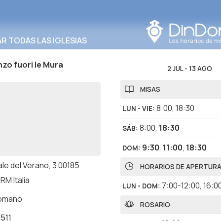
Buscar en esta área
 TODAS LAS IGLESIAS
zo fuori le Mura
2 JUL
-
13 AGO
MISAS
8:00
,
18:30
LUN - VIE
:
8:00
,
18:30
SÁB
:
9:30
,
11:00
,
18:30
DOM
:
le del Verano, 3 00185
HORARIOS DE APERTUR
RM Italia
7:00-12:00
,
16:0
LUN - DOM
:
romano
ROSARIO
511