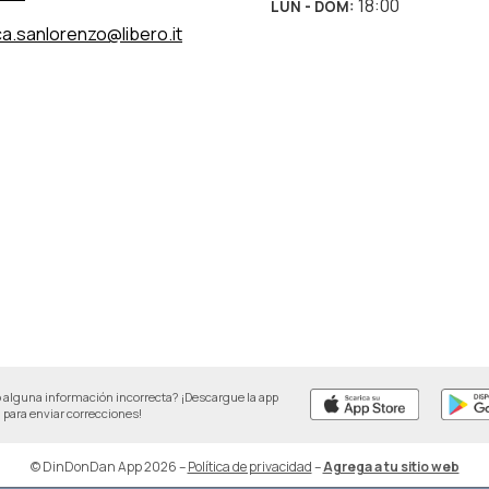
18:00
LUN - DOM
:
ca.sanlorenzo@libero.it
 alguna información incorrecta? ¡Descargue la app
para enviar correcciones!
© DinDonDan App 2026
–
Política de privacidad
–
Agrega a tu sitio web