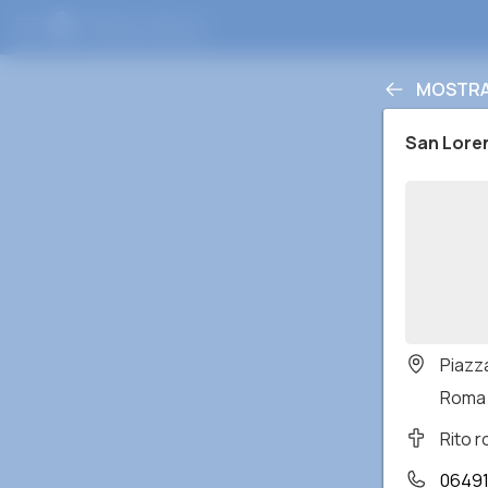
MOSTRAR
San Loren
Piazza
Roma 
Rito 
06491