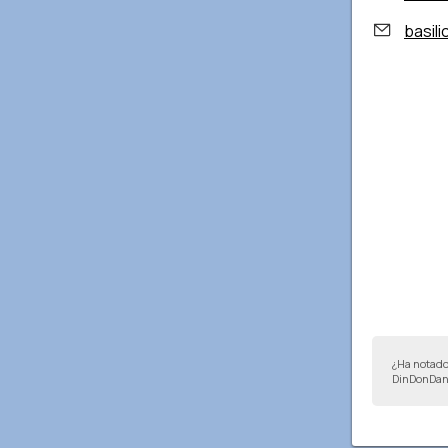
basili
¿Ha notado
DinDonDan 