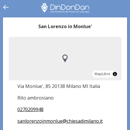
San Lorenzo in Monlue'
MapLibre
MapLibre
Via Monlue', 85 20138 Milano MI Italia
Rito ambrosiano
0270209948
sanlorenzoinmonlue@chiesadimilano.it