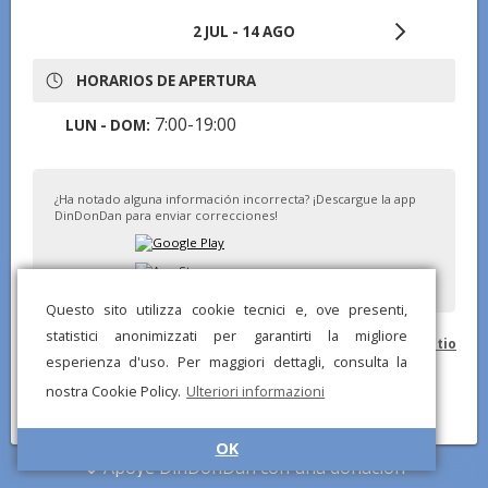
2 JUL - 14 AGO
HORARIOS DE APERTURA
7:00-19:00
LUN - DOM:
¿Ha notado alguna información incorrecta? ¡Descargue la app
DinDonDan para enviar correcciones!
Questo sito utilizza cookie tecnici e, ove presenti,
statistici anonimizzati per garantirti la migliore
© DinDonDan App 2026 –
Política de privacidad
–
Agrega a tu sitio
esperienza d'uso. Per maggiori dettagli, consulta la
web
nostra Cookie Policy.
Ulteriori informazioni
OK
Apoye DinDonDan con una donación