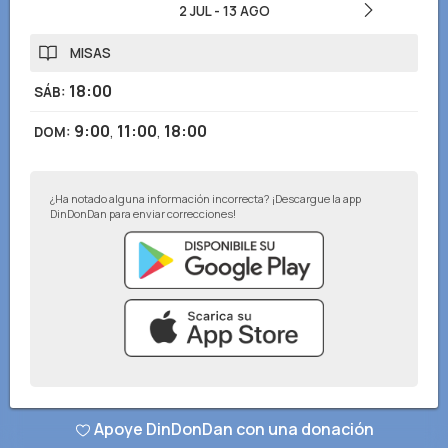
2 JUL
-
13 AGO
MISAS
18:00
SÁB
:
9:00
,
11:00
,
18:00
DOM
:
¿Ha notado alguna información incorrecta? ¡Descargue la app
DinDonDan para enviar correcciones!
© DinDonDan App 2026
–
Política de privacidad
–
Agrega a tu sitio web
Apoye DinDonDan con una donación