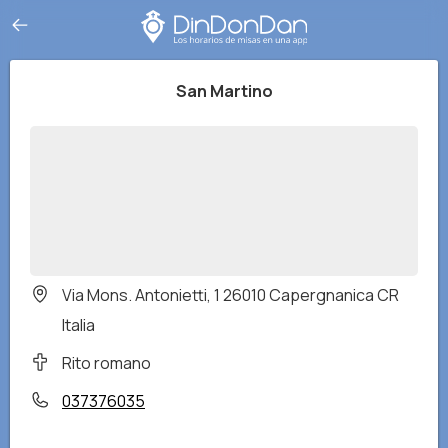
San Martino
Via Mons. Antonietti, 1 26010 Capergnanica CR
Italia
Rito romano
037376035