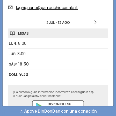
lughignano@parrocchiecasale.it
2 JUL
-
13 AGO
MISAS
8:00
LUN
:
8:00
JUE
:
18:30
SÁB
:
9:30
DOM
:
¿Ha notado alguna información incorrecta? ¡Descargue la app
DinDonDan para enviar correcciones!
Apoye DinDonDan con una donación