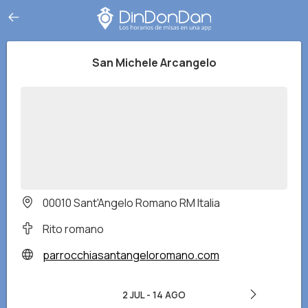
San Michele Arcangelo
00010 Sant'Angelo Romano RM Italia
Rito romano
parrocchiasantangeloromano.com
2 JUL
-
14 AGO