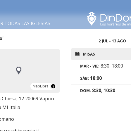
Buscar en esta área
 TODAS LAS IGLESIAS
o'
2 JUL - 13 AGO
MISAS
8:30, 18:00
MAR - VIE:
18:00
SÁB:
MapLibre
MapLibre
8:30
,
10:30
DOM:
a Chiesa, 12 20069 Vaprio
 MI Italia
romano
arrocchiavaprio.it