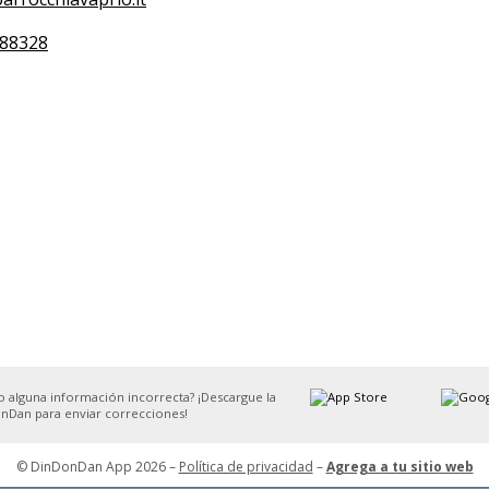
88328
o alguna información incorrecta? ¡Descargue la
nDan para enviar correcciones!
© DinDonDan App 2026 –
Política de privacidad
–
Agrega a tu sitio web