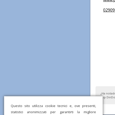
02909
¿Ha notad
app DinDo
Questo sito utilizza cookie tecnici e, ove presenti,
statistici anonimizzati per garantirti la migliore