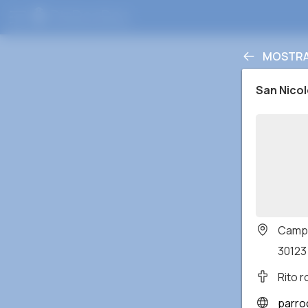
MOSTRAR
San Nicol
Campo
30123 
Rito 
parro