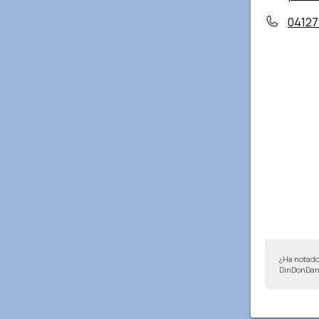
0412
¿Ha notado
DinDonDan 