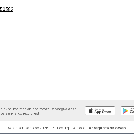
750382
 alguna información incorrecta? ¡Descargue la app
para enviar correcciones!
© DinDonDan App 2026
–
Política de privacidad
–
Agrega a tu sitio web