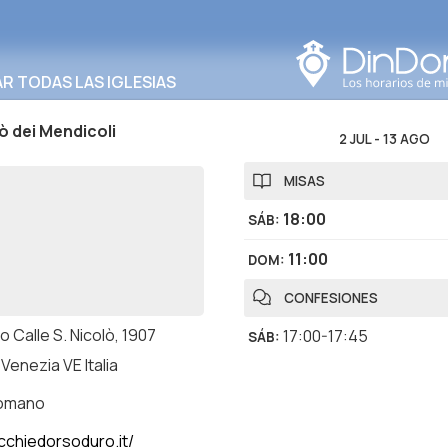
Buscar en esta área
 TODAS LAS IGLESIAS
ò dei Mendicoli
2 JUL
-
13 AGO
MISAS
18:00
SÁB
:
11:00
DOM
:
CONFESIONES
 Calle S. Nicolò, 1907
17:00-17:45
SÁB
:
Venezia VE Italia
romano
cchiedorsoduro.it/