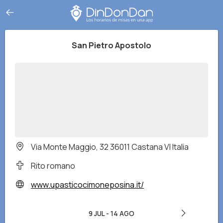
San Pietro Apostolo
Via Monte Maggio, 32 36011 Castana VI Italia
Rito romano
www.upasticocimoneposina.it/
9 JUL
-
14 AGO