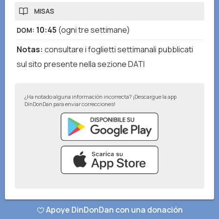
MISAS
10:45
(ogni tre settimane)
DOM
:
Notas
:
consultare i foglietti settimanali pubblicati
sul sito presente nella sezione DATI
¿Ha notado alguna información incorrecta? ¡Descargue la app
DinDonDan para enviar correcciones!
© DinDonDan App 2026
–
Política de privacidad
–
Agrega a tu sitio web
Apoye DinDonDan con una donación