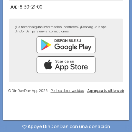
8:30-21:00
JUE
:
¿Ha notado alguna información incorrecta? ¡Descargue la app
DinDonDan para enviar correcciones!
© DinDonDan App 2026
–
Política de privacidad
–
Agrega a tu sitio web
Apoye DinDonDan con una donación