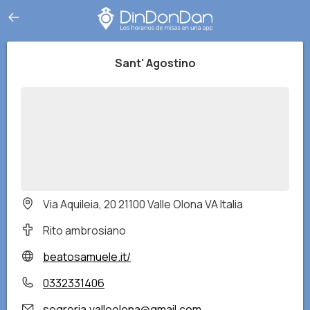
Sant' Agostino
Via Aquileia, 20 21100 Valle Olona VA Italia
Rito ambrosiano
beatosamuele.it/
0332331406
segreria.valleolona@gmail.com