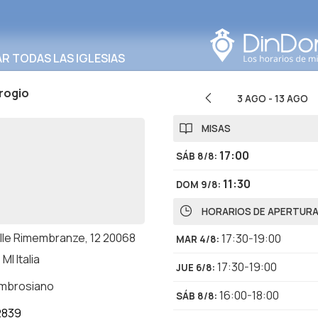
Buscar en esta área
 TODAS LAS IGLESIAS
rogio
3 AGO
-
13 AGO
MISAS
17:00
SÁB 8/8
:
11:30
DOM 9/8
:
HORARIOS DE APERTUR
elle Rimembranze, 12 20068
17:30-19:00
MAR 4/8
:
MI Italia
17:30-19:00
JUE 6/8
:
ambrosiano
16:00-18:00
SÁB 8/8
:
2839