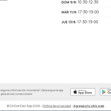
10:30-12:30
DOM 9/8
:
17:30-19:00
MAR 11/8
:
17:30-19:00
JUE 13/8
:
 alguna información incorrecta? ¡Descargue la app
para enviar correcciones!
© DinDonDan App 2026
–
Política de privacidad
–
Agrega a tu sitio web