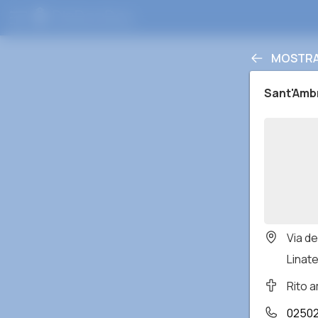
MOSTRAR
Sant'Amb
Via d
Linate 
Rito 
0250