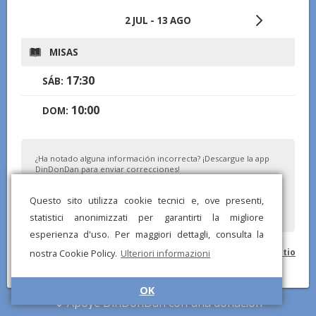
2 JUL - 13 AGO
MISAS
17:30
SÁB:
10:00
DOM:
¿Ha notado alguna información incorrecta? ¡Descargue la app
DinDonDan para enviar correcciones!
Questo sito utilizza cookie tecnici e, ove presenti,
statistici anonimizzati per garantirti la migliore
esperienza d'uso. Per maggiori dettagli, consulta la
© DinDonDan App 2026 –
Política de privacidad
–
Agrega a tu sitio
nostra Cookie Policy.
Ulteriori informazioni
web
OK
Apoye DinDonDan con una donación