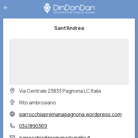
Sant'Andrea
Via Centrale 23833 Pagnona LC Italia
Rito ambrosiano
parrocchiapremanapagnona.wordpress.com
0341890369
parrocchiadipremana@virgilio.it