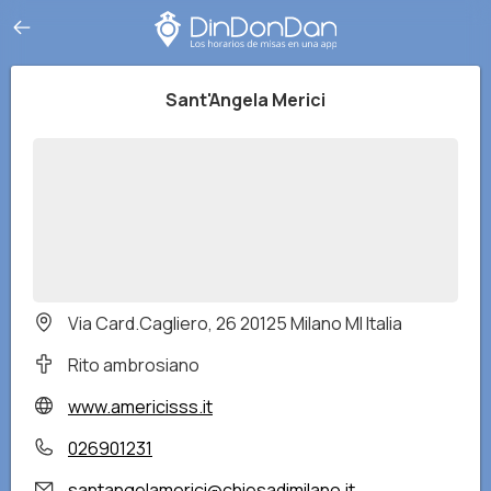
Sant'Angela Merici
Via Card.Cagliero, 26 20125 Milano MI Italia
Rito ambrosiano
www.americisss.it
026901231
santangelamerici@chiesadimilano.it