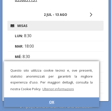
2 JUL - 13 AGO
MISAS
8:30
LUN:
18:00
MAR:
8:30
MIÉ:
18:00
JUE:
Questo sito utilizza cookie tecnici e, ove presenti,
statistici anonimizzati per garantirti la migliore
8:30
VIE:
esperienza d'uso. Per maggiori dettagli, consulta la
17:30
SÁB:
nostra Cookie Policy.
Ulteriori informazioni
10:30
,
18:00
DOM:
OK
Apoye DinDonDan con una donación
CONFESIONES