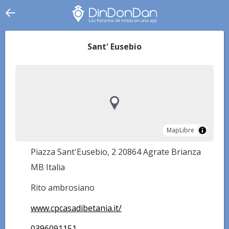
Sant' Eusebio
MapLibre
MapLibre
Piazza Sant'Eusebio, 2 20864 Agrate Brianza
MB Italia
Rito ambrosiano
www.cpcasadibetania.it/
0396091151