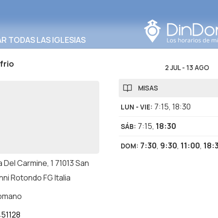
Buscar en esta área
 TODAS LAS IGLESIAS
frio
2 JUL
-
13 AGO
MISAS
7:15
,
18:30
LUN - VIE
:
7:15
,
18:30
SÁB
:
7:30
,
9:30
,
11:00
,
18:
DOM
:
 Del Carmine, 1 71013 San
ni Rotondo FG Italia
romano
51128