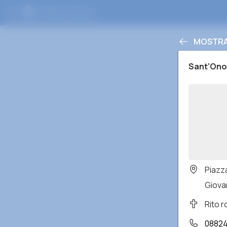
MOSTRAR
Sant'Ono
Piazza
Giovan
Rito 
08824