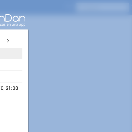
Presione Enter para buscar
30
,
21:00