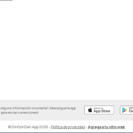
 alguna información incorrecta? ¡Descargue la app
para enviar correcciones!
© DinDonDan App 2026
–
Política de privacidad
–
Agrega a tu sitio web