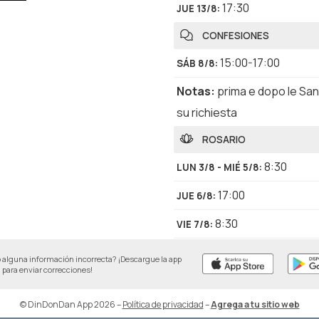
17:30
JUE 13/8
:
CONFESIONES
15:00-17:00
SÁB 8/8
:
Notas
:
prima e dopo le Sa
su richiesta
ROSARIO
8:30
LUN 3/8 - MIÉ 5/8
:
17:00
JUE 6/8
:
8:30
VIE 7/8
:
18:45
SÁB 8/8, DOM 9/8
:
 alguna información incorrecta? ¡Descargue la app
para enviar correcciones!
8:30
LUN 10/8 - MIÉ 12/8
:
© DinDonDan App 2026
–
Política de privacidad
–
Agrega a tu sitio web
17:00
JUE 13/8
: