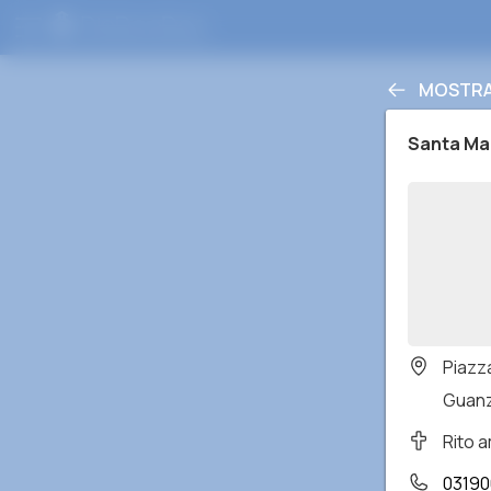
MOSTRAR
Santa Ma
Piazz
Guanz
Rito 
0319