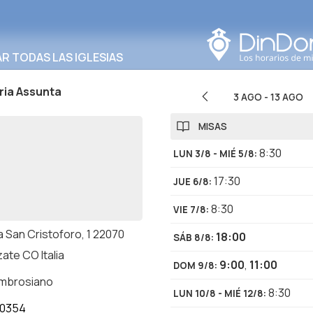
Buscar en esta área
 TODAS LAS IGLESIAS
ria Assunta
3 AGO
-
13 AGO
MISAS
8:30
LUN 3/8 - MIÉ 5/8
:
17:30
JUE 6/8
:
8:30
VIE 7/8
:
a San Cristoforo, 1 22070
18:00
SÁB 8/8
:
ate CO Italia
9:00
,
11:00
DOM 9/8
:
ambrosiano
8:30
LUN 10/8 - MIÉ 12/8
:
00354